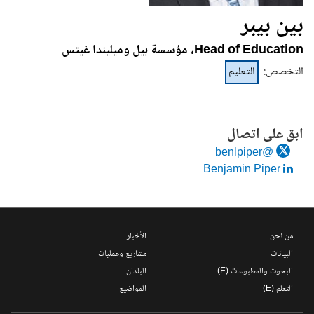
بين بيبر
Head of Education، مؤسسة بيل وميليندا غيتس
التخصص
:
التعليم
ابق على اتصال
@benlpiper
Benjamin Piper
من نحن
الأخبار
البيانات
مشاريع وعمليات
البحوث والمطبوعات (E)
البلدان
التعلم (E)
المواضيع