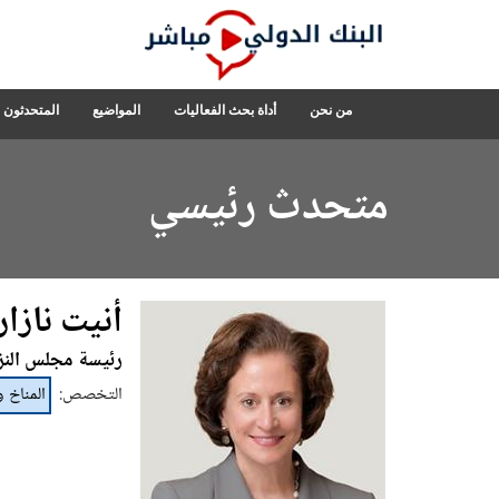
Skip
to
Main
Navigation
البنك
من نحن
أداة بحث الفعاليات
المواضيع
المتحدثون
الدولي
مباشر
متحدث رئيسي
أنيت نازا
رئيسة مجلس النز
التخصص
:
المناخ و