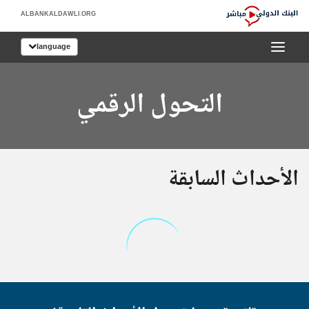
Skip
ALBANKALDAWLI.ORG
to
البنك
Main
language
الدولي
Navigation
مباشر
التحول الرقمي
الأحداث السابقة