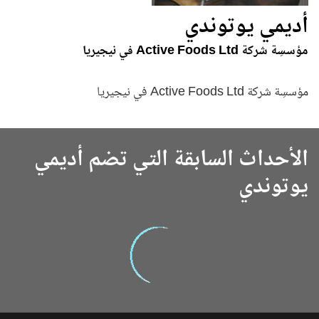
أديمي يوتوندي
مؤسسِة شركة Active Foods Ltd في نيجيريا
مؤسسِة شركة Active Foods Ltd في نيجيريا
الأحداث السابقة التي تضم أديمي
يوتوندي