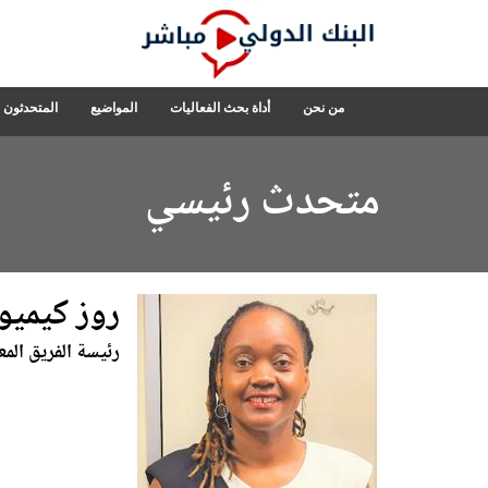
Skip
to
Main
Navigation
البنك
من نحن
أداة بحث الفعاليات
المواضيع
المتحدثون
الدولي
مباشر
متحدث رئيسي
روز كيميو
رئيسة الفريق الم