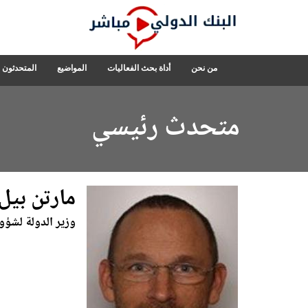
Skip
to
Main
Navigation
البنك
من نحن
أداة بحث الفعاليات
المواضيع
المتحدثون
الدولي
مباشر
متحدث رئيسي
مارتن بيل
وزير الدولة لشؤون