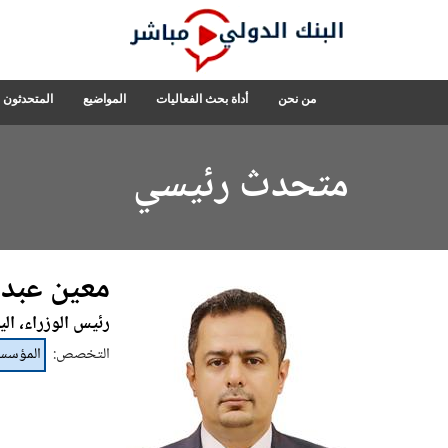
Skip
to
Main
Navigation
البنك
من نحن
أداة بحث الفعاليات
المواضيع
المتحدثون
الدولي
مباشر
متحدث رئيسي
معين عبد 
رئيس الوزراء، الي
التخصص
:
المؤسس