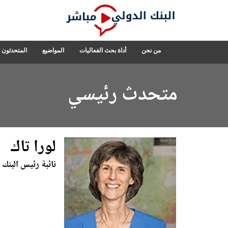
Skip
to
Main
Navigation
البنك
من نحن
أداة بحث الفعاليات
المواضيع
المتحدثون
الدولي
مباشر
متحدث رئيسي
لورا تاك
نائبة رئيس البنك 