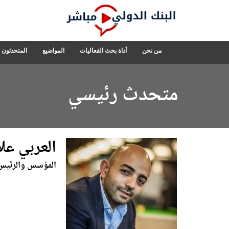
Skip
to
Main
Navigation
البنك
من نحن
أداة بحث الفعاليات
المواضيع
المتحدثون
الدولي
مباشر
متحدث رئيسي
العربي عل
المؤسس والرئيس 