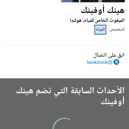
هينك أوفينك
المبعوث الخاص للمياه، هولندا
التخصص
:
المياه
ابق على اتصال
@henkovink
الأحداث السابقة التي تضم هينك
أوفينك