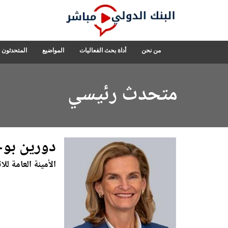
Skip
to
Main
Navigation
البنك
من نحن
أداة بحث الفعاليات
المواضيع
المتحدثون
الدولي
مباشر
متحدث رئيسي
دورين بوج
الأمينة العامة لل