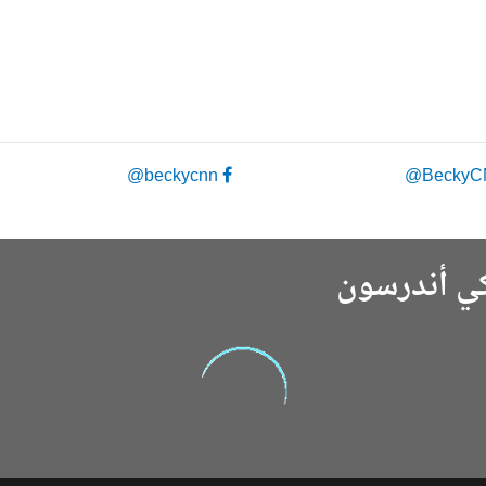
beckycnn@
كي أندرسون