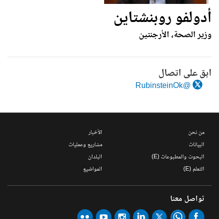
أدولفو روبنشتاين
وزير الصحة، الأرجنتين
ابق على اتصال
@RubinsteinOk
من نحن
الأخبار
البيانات
مشاريع وعمليات
البحوث والمطبوعات (E)
البلدان
التعلم (E)
المواضيع
تواصل معنا