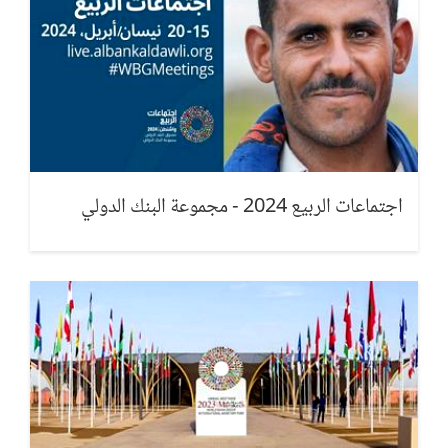
تمامًا، وغالبًا ما تختار استيراد الطعام عندما يكون ذلك أكثر فعال من
حيث التكلفة. الهدف هو استغلال القوة الزراعية، والاندماج في الأسواق
العالمية، وزيادة الإنتاجية
Expert: Fatma Rekik
مرحبا بكم في الاجتماعات السنوية للبنك الدولي لعام 2024. تشاهدون
معنا فعالية الزراعة والغذاء بوصفهما قاطرة للنمو المستدام وفرص
العمل. سنبذل قصارى جهدنا للإجابة على أسئلتكم.
Chat Moderator: Jennifer Matta
اجتماعات الربيع 2024 - مجموعة البنك الدولي
ما هو تاثير متبقيات المبيدات على صحة الانسان؟
Saad Turki
ؤثر بقايا المبيدات بشكل كبير على صحة الإنسان، خاصة من خلال
تأثيرها المزمن على النمو والفسيولوجيا والتكاثر. تعطل العديد من
المبيدات وظائف الغدد الصماء عن طريق تقليد الهرمونات، مما يمكن أن
يؤدي إلى اضطرابات في الجهاز التناسلي وزيادة خطر الإصابة
بالسرطان. على سبيل المثال، يمكن أن يؤثر التعرض للفوسفات العضوية
مثل الكلوربيريفوس خلال فترة الحمل ونمو الطفولة المبكرة على نمو
الدماغ. لمزيد من المعلومات التفصيلية، يرجى زيارة هذا الرابط:
tinyurl.com/2dte92vb