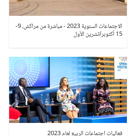
Expert: Fatma Rekik
التحديات والصعوبات للزراعة والأغذية في المنطقة و انعكاسات
الحروب على الامن الغذائي
الاجتماعات السنوية 2023 - مباشرة من مراكش، 9-
الحسين الجدر
15 أكتوبر/تشرين الأول
تواجه الزراعة والأغذية في منطقة الشرق الأوسط وشمال أفريقيا
تحديات وصعوبات كبيرة نتيجة الحروب، مما يؤثر بشكل مباشر على
الأمن الغذائي. تشمل هذه التحديات منع الوصول إلى الأراضي الزراعية،
وتعطيل سلاسل التوريد، وتدمير البنية التحتية، وتلوث التربة، وتدمير
المحاصيل، الخ. تؤدي هذه العوامل إلى زيادة تكاليف المعيشة وارتفاع
أسعار المواد الغذائية الأساسية، مما يدفع العديد من السكان إلى حالة
من انعدام الأمن الغذائي.
Expert: Fatma Rekik
كيفية ادماج المرأة و الشباب بهذه الأنشطة الاقتصادية مع التأقلم مع
التغيرات المناخية
Asma
تعمل مجموعة البنك الدولي على دمج المرأة والشباب في الأنشطة
الاقتصادية من خلال تعزيز التعليم والتدريب المهني، دعم ريادة الأعمال،
إزالة الحواجز القانونية والاجتماعية، التوعية والتثقيف، وتنفيذ مشاريع
فعاليات اجتماعات الربيع لعام 2023