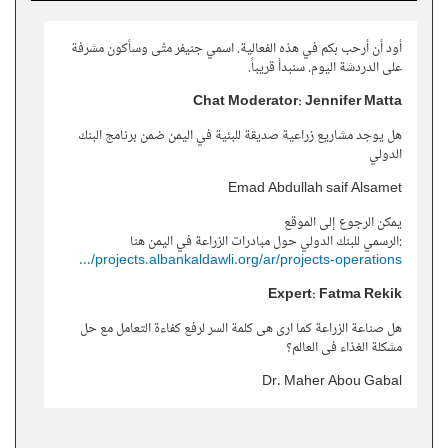
أود أن أرحب بكم في هذه الفعالية. اسمي جنيفر متّى وسأكون مشرفة
على الدردشة اليوم. سنبدأ قريباً.
Chat Moderator: Jennifer Matta
هل يوجد مشاريع زراعية صديقة للبئية في اليمن ضمن برنامج البنك
الدولي
Emad Abdullah saif Alsamet
يمكن الرجوع إلى الموقع
:الرسمي للبنك الدولي حول مبادرات الزراعة في اليمن هنا
projects.albankaldawli.org/ar/projects-operations/...
Expert: Fatma Rekik
هل صناعة الزراعة كما ارى هى كلمة السر لرفع كفاءة التعامل مع حل
مشكلة الغذاء فى العالم؟
Dr. Maher Abou Gabal
قطاع الأغذية الزراعية هو بالفعل حاسم في مواجهة تحديات الأمن
الغذائي العالمي. ومع ذلك، يؤكد البنك الدولي على الزراعة المستدامة