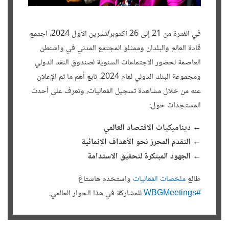
ماهي الزراعات الأكثر إنتاجية ولا تحتاج لإستعمال كبير للمياه ولا تضر
بالبيئة
في الفترة من 21 إلى 26 أكتوبر/تشرين الأول 2024، اجتمع
CHAAFI Mourad
قادة العالم والبلدان وممثلو المجتمع المدني في واشنطن
أنظمة الزراعة المستدامة مثل الزراعة المختلطة وزراعة الغطاء، حيث
العاصمة لحضور الاجتماعات السنوية لصندوق النقد الدولي
تُستخدم مجموعة متنوعة من النباتات لتحسين التربة وزيادة الإنتاجية
مع تقليل الحاجة إلى المياه
ومجموعة البنك الدولي لعام 2024. تابع أهم ما تم الإعلان
والأسمدة الكيميائية من أنماط الزراعة الأكثر استدامة. كما أن الزراعة
عنه من خلال مشاهدة تسجيل الفعاليات، وتعرف على أحدث
العمودية والزراعة المائية تمثل تقنيات مبتكرة تُقلل من استهلاك المياه
المستجدات حول:
وتحقق إنتاجية عالية في المساحات الصغيرة. لمزيد من المعلومات،
يمكنك الاطلاع على المشروع التالي:
projects.albankaldawli.org/ar/projects-operations/...
← ديناميكيات الاقتصاد العالمي
← التقدم المحرز نحو الأهداف الإنمائية
Expert: Fatma Rekik
← الجهود المبتكرة لتحقيق الاستدامة
ما المجالات التي يتعاون فيهاالبنك مع المزارعين والعاملين في مجال
إنتاج الغذاء لمجابهة ااضرارالتغيرات المناخية
طالع
ملخصات الفعاليات
واستخدم هاشتاغ
عصام على فؤاد مصطفى
#WBGMeetings
للمشاركة في هذا الحوار العالمي.
يساهم البنك الدولي في تعزيز الزراعة الذكية مناخياً، حيث شهد تمويل
المنافع المشتركة للمناخ الخاص بمجموعة الزراعة والأمن الغذائي، الذي
يمثل نسبة من تمويل المشاريع الموجهة للتخفيف من آثار تغير المناخ أو