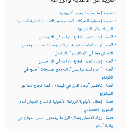
المزيد عن الأغذية والزراعة
مشابهًا لدور النفط في الدول الغنية بالموارد. من خلال تنويع
الاقتصادات، وتعزيز الأمن الغذائي، واستغلال التقدم التكنولوجي، يمكن
للزراعة أن تخلق وظائف مستدامة وتساهم في الدخل الوطني من خلال
مدونة | ما يغذينا، يجب ألا يؤذينا
الصادرات.
مدونة | حماية الشركات المتعثرة من الأحداث المالية المدمرة
Expert: Fatma Rekik
التي لا يمكن التنبؤ بها
لماذا لا نشجع غرس الزراعات الشبه منقرضة والتي تتطلب مهارات خاصة
قصة | إعادة تصور قطاع الزراعة في الأرجنتين
و التي تمتاز بها الدول النامية لكي تخلق ثروة لصغار فلاحيها
قصة | تربية الماشية تستخدم تكنولوجيات جديدة وتجمع
الخيري
الأجيال معاً في "توكانتينز" بالبرازيل
قصة | إعادة تصور قطاع الزراعة في الأرجنتين
يدعم البنك الدولي تعزيز المحاصيل اليتيمة، وهي أنواع مهملة رغم
قيمتها الغذائية العالية، وتكتسب أهمية خاصة لتحقيق الأمن الغذائي في
قصة | "أجروفيلد بيزينس": الترويج لمنتجات "صنع في
البلدان النامية. تتميز هذه المحاصيل بقدرتها على تحمل الظروف القاسية
الكونغو"
وتزدهر في المناطق التي تفشل فيها المحاصيل الرئيسية مثل القمح أو
الأرز. من خلال البحث والتطوير، يتعاون البنك الدولي مع شركاء
قصة | تخضير "وعاء الأرز في فيتنام": قصة نجاح دلتا نهر
لتحسين إنتاجية هذه المحاصيل وتسويقها، مما يسهم في تنويع الأنظمة
الميكونغ
الغذائية وتعزيز النظم الغذائية. هذا النهج ضروري لمكافحة الجوع وسوء
التغذية، خصوصًا في المجتمعات التي تواجه تحديات مناخية.
قصة | إعطاء الأولوية للزراعة الأنغولية لإفساح المجال أمام
tinyurl.com/3c6hjm5v
التنويع الاقتصادي
Expert: Fatma Rekik
قصة | رواد الأعمال بقطاع الزراعة يضعون أسس النجاح في
ما هي التمويلات التي يساعد بها البنك الدولي الدول الإفريقية الفقيرة
ولاية آسام