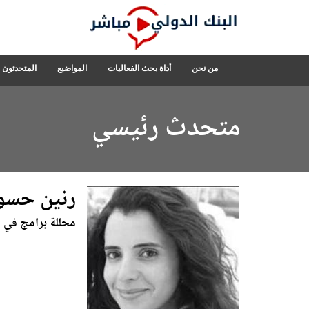
Skip
to
Main
Navigation
البنك
من نحن
أداة بحث الفعاليات
المواضيع
المتحدثون
الدولي
مباشر
متحدث رئيسي
رنين حسو
محللة برامج في قط