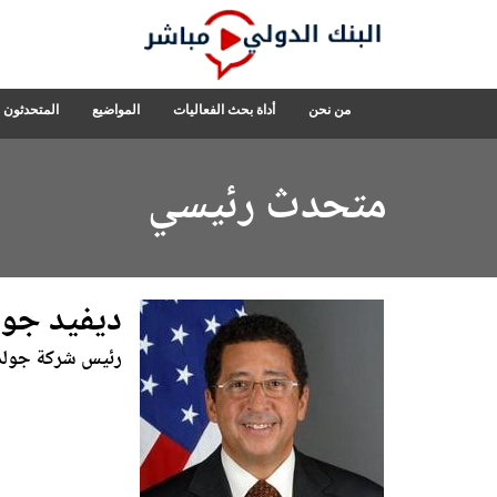
Skip
to
Main
Navigation
البنك
من نحن
أداة بحث الفعاليات
المواضيع
المتحدثون
الدولي
مباشر
متحدث رئيسي
ديفيد جول
رئيس شركة جولدو