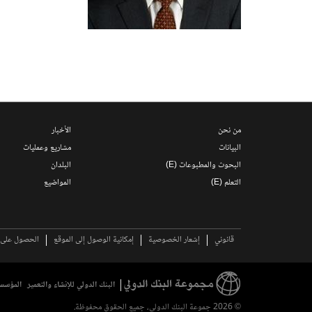
من نحن
الأخبار
البيانات
مشاريع وعمليات
البحوث والمطبوعات (E)
البلدان
التعلم (E)
المواضيع
قانوني
إشعار الخصوصية
إمكانية الوصول إلى الموقع
الحصول على ا
البنك الدولي للإنشاء والتعمير
المؤسسة
© 2026 جموعة البنك الدولي، جميع الحقوق محفوظة.