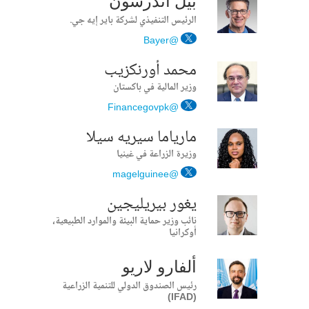
بيل أندرسون
الرئيس التنفيذي لشركة باير إيه جي.
@Bayer
محمد أورنكزيب
وزير المالية في باكستان
@Financegovpk
مارياما سيريه سيلا
وزيرة الزراعة في غينيا
@magelguinee
يغور بيريليجين
نائب وزير حماية البيئة والموارد الطبيعية،
أوكرانيا
ألفارو لاريو
رئيس الصندوق الدولي للتنمية الزراعية
(IFAD)