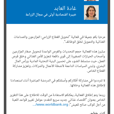
غادة العابد
خبيرة اقتصادية أولى في مجال الزراعة
مرحبًا بكم جميعًا في فعالية "تحويل القطاع الزراعي: المزارعون والصناعات
الغذائية والتمويل لخلق الوظائف".
ستُبرز هذه الفعالية حجم التحديات والفرص الواعدة لتحويل صغار المزارعين
وأصحاب الحيازات الصغيرة إلى قوى دافعة لتعزيز الأمن الغذائي وخلق فرص
العمل، حيث ستسلط الضوء على تحسين البنية التحتية المادية ورأس المال
البشري، وتبني السياسات الداعمة لأنشطة الأعمال والشركات، وتعزيز مشاركة
القطاع الخاص.
لا تترددوا في مشاركة أفكاركم وأسئلتكم في الدردشة المباشرة أثناء استعدادنا
لإطلاق هذه الفعالية وخلالها.
ريثما يتم إطلاق الفعالية، يمكنكم الاستفادة من الوقت للاطلاع على هذا التقرير
الخاص بعنوان "اقتصاد غذائي جديد سريع التقدم: عوامل تغيير قواعد اللعبة
من أجل كوكب صالح للعيش":
www.worldbank.org/...
كنزي خفاجي