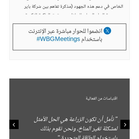
الخاص في دعم هذه الجهود (مذكرة تفاهم بين شركة باير
ومجموعة البنك الدولي للتنازل عن حقوق الملكية الفكرية
لتجارب أساليب زراعة القمح المثبتة للنيتروجين في التربة في
انضموا للحوار مباشرة عبر الإنترنت
أفريقيا)، مع التوسع في استخدام الحلول الرقمية المتقدمة
باستخدام
WBGMeetings#
بصورة كبيرة (تعاون بين مجموعة البنك الدولي وجوجل
لتعميم تقنيات وأدوات الذكاء الاصطناعي بين المزارعين).
على مستوى المزارعين وواضعي السياسات والمستثمرين،
برزت رسالة واحدة جلية: الشراكات هي المفتاح لإطلاق
إمكانات الزراعة.
اقتباسات من الفعالية
" نأمل أن تكون الزراعة هي الحل الأمثل
لمشكلة تغير المناخ، ونحن نقوم بذلك
باستخدام الطاقة المتجددة."