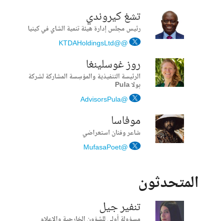
تشغ كيروندي
رئيس مجلس إدارة هيئة تنمية الشاي في كينيا
@@KTDAHoldingsLtd
روز غوسلينغا
الرئيسة التنفيذية والمؤسِسة المشاركة لشركة
بولا Pula
@AdvisorsPula
موفاسا
شاعر وفنان استعراضي
@MufasaPoet
المتحدثون
تنفير جيل
مسؤولة أولى للشؤون الخارجية والإعلام