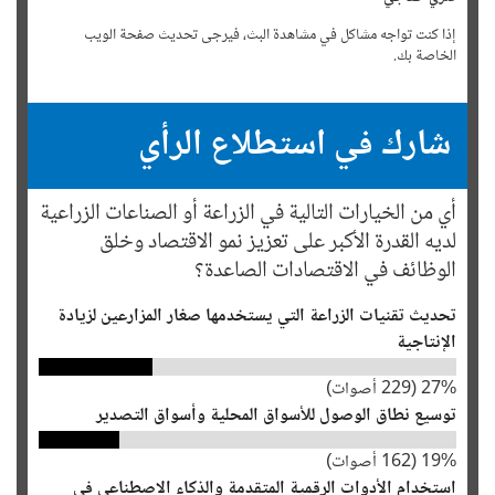
إذا كنت تواجه مشاكل في مشاهدة البث، فيرجى تحديث صفحة الويب
الخاصة بك.
كنزي خفاجي
شارك في استطلاع الرأي
أهلًا بكم جميعًا. أنا كنزي خفاجي من البنك الدولي، وسأقوم بتنسيق مناقشتنا
عبر الإنترنت اليوم. سأشارككم الرؤى والأفكار والمستجدات ومصادر المعلومات
القيمة التي ستثري نقاشنا.
أي من الخيارات التالية في الزراعة أو الصناعات الزراعية
ينضم إلينا نخبة من خبرائنا الموقرين، فاطمة الرقيق و غادة العابد الذين
لديه القدرة الأكبر على تعزيز نمو الاقتصاد وخلق
سيجيبون مباشرة على أسئلتكم.
الوظائف في الاقتصادات الصاعدة؟
كنزي خفاجي
الفعالية تنطلق الآن.
تحديث تقنيات الزراعة التي يستخدمها صغار المزارعين لزيادة
الإنتاجية
يفتتح رئيس مجموعة البنك الدولي، أجاي بانغا، هذه الفعالية.
% (
27
229
أصوات)
كنزي خفاجي
توسيع نطاق الوصول للأسواق المحلية وأسواق التصدير
يوجد لدينا في الاردن اراضي جبليه تصلح للزراعه الشجريه والنباتية ما هي
الطرق التي يتم استغلالها من أجل إصلاحها ومعالجة النباتات الغير مفيده
% (
19
162
أصوات)
للاستهلاك البشري وهل يتم دعم ذلك من طرفكم من أجل تعزيز النمو الاقتصادي
استخدام الأدوات الرقمية المتقدمة والذكاء الاصطناعي في
لصغار المزارعين ومتم بخير